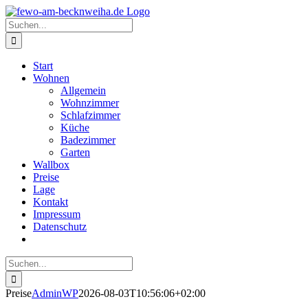
Zum
Telefon
E-
Inhalt
Mail
Suche
springen
nach:
Start
Wohnen
Allgemein
Wohnzimmer
Schlafzimmer
Küche
Badezimmer
Garten
Wallbox
Preise
Lage
Kontakt
Impressum
Datenschutz
Suche
nach:
Preise
AdminWP
2026-08-03T10:56:06+02:00